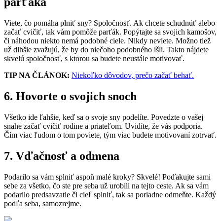
parťáka
Viete, čo pomáha plniť sny? Spoločnosť. Ak chcete schudnúť alebo
začať cvičiť, tak vám pomôže parťák. Popýtajte sa svojich kamošov,
či náhodou niekto nemá podobné ciele. Nikdy neviete. Možno tiež
už dlhšie zvažujú, že by do niečoho podobného išli. Takto nájdete
skvelú spoločnosť, s ktorou sa budete neustále motivovať.
TIP NA ČLÁNOK:
Niekoľko dôvodov, prečo začať behať.
6. Hovorte o svojich snoch
Všetko ide ľahšie, keď sa o svoje sny podelíte. Povedzte o vašej
snahe začať cvičiť rodine a priateľom. Uvidíte, že vás podporia.
Čím viac ľudom o tom poviete, tým viac budete motivovaní zotrvať.
7. Vďačnosť a odmena
Podarilo sa vám splniť aspoň malé kroky? Skvelé! Poďakujte sami
sebe za všetko, čo ste pre seba už urobili na tejto ceste. Ak sa vám
podarilo predsavzatie či cieľ splniť, tak sa poriadne odmeňte. Každý
podľa seba, samozrejme.