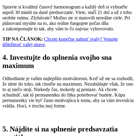
Spravte si kvalitný časový harmonogram a každý deň si vyhraďte
aspoň 30 minút na dané predsavzatie. Viete, stačí 21 dní a už z toho
urobíte rutinu. Zlyhávate? Možno ste si stanovili nereálne ciele. Pri
plánovaní myslite na to, ako reálne fungujete počas dňa
a zakomponujte to tak, aby vám to čo najviac vyhovovalo.
TIP NA ČLÁNOK:
Chcete konečne nabrať svaly? Venujte
dôležitosť vašej strave
.
4. Investujte do splnenia svojho sna
maximum
Odhodlanie je vašim najlepším motivátorom. Keď už ste sa rozhodli,
že idete do toho, tak choďte na maximum. Nezabúdajte však, že ono
to aj niečo stojí. Niekedy čas, inokedy aj peniaze. Ak chcete
schudnúť, tak tú permanentku do fitka potrebovať budete. Kúpa
permanentky vie byť často motivujúca k tomu, aby sa vám investícia
vrátila. Hoci, v trochu inej forme.
5. Nájdite si na splnenie predsavzatia