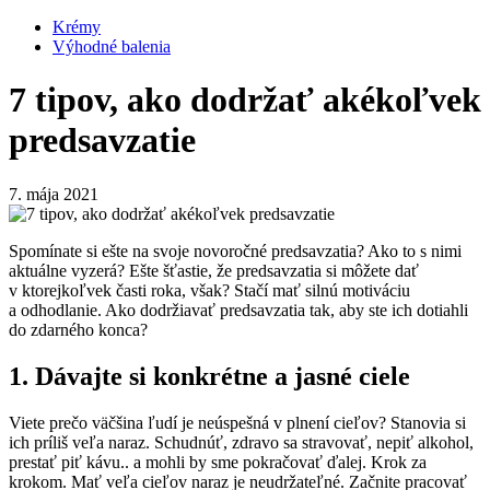
Krémy
Výhodné balenia
7 tipov, ako dodržať akékoľvek
predsavzatie
7. mája 2021
Spomínate si ešte na svoje novoročné predsavzatia? Ako to s nimi
aktuálne vyzerá? Ešte šťastie, že predsavzatia si môžete dať
v ktorejkoľvek časti roka, však? Stačí mať silnú motiváciu
a odhodlanie. Ako dodržiavať predsavzatia tak, aby ste ich dotiahli
do zdarného konca?
1. Dávajte si konkrétne a jasné ciele
Viete prečo väčšina ľudí je neúspešná v plnení cieľov? Stanovia si
ich príliš veľa naraz. Schudnúť, zdravo sa stravovať, nepiť alkohol,
prestať piť kávu.. a mohli by sme pokračovať ďalej. Krok za
krokom. Mať veľa cieľov naraz je neudržateľné. Začnite pracovať