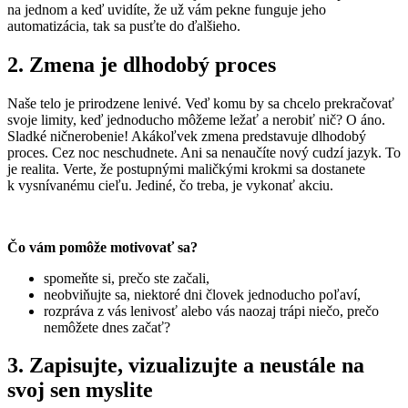
na jednom a keď uvidíte, že už vám pekne funguje jeho
automatizácia, tak sa pusťte do ďalšieho.
2. Zmena je dlhodobý proces
Naše telo je prirodzene lenivé. Veď komu by sa chcelo prekračovať
svoje limity, keď jednoducho môžeme ležať a nerobiť nič? O áno.
Sladké ničnerobenie! Akákoľvek zmena predstavuje dlhodobý
proces. Cez noc neschudnete. Ani sa nenaučíte nový cudzí jazyk. To
je realita. Verte, že postupnými maličkými krokmi sa dostanete
k vysnívanému cieľu. Jediné, čo treba, je vykonať akciu.
Čo vám pomôže motivovať sa?
spomeňte si, prečo ste začali,
neobviňujte sa, niektoré dni človek jednoducho poľaví,
rozpráva z vás lenivosť alebo vás naozaj trápi niečo, prečo
nemôžete dnes začať?
3. Zapisujte, vizualizujte a neustále na
svoj sen myslite