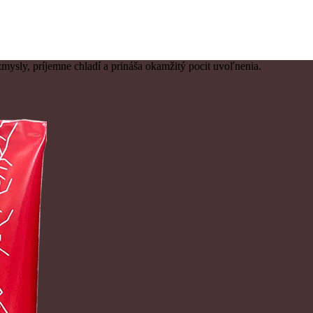
zmysly, príjemne chladí a prináša okamžitý pocit uvoľnenia.