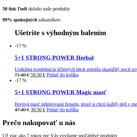
50 tisíc ľudí
skúsilo naše produkty
99% spokojných
zákazníkov
Ušetrite s výhodným balením
-17 %
5+1 STRONG POWER Herbal
Unikátna kombinácia účinných látok prináša okamžitý pocit uvo
Pôvodná
Aktuálna
71.40
€
59.50
€
Pridať do košíka
cena
cena
-17 %
bola:
je:
71.40 €.
59.50 €.
5+1 STRONG POWER Magic masť
Hrejivá masť inšpirovaná ženami, ktoré si chcú každý deň v mes
Pôvodná
Aktuálna
47.40
€
39.50
€
Pridať do košíka
cena
cena
bola:
je:
Prečo nakupovať u nás
47.40 €.
39.50 €.
Už viac ako 7 rokov pre Vás vyvíjame spoľahlivé produkty