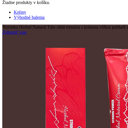
Žiadne produkty v košíku.
Krémy
Výhodné balenia
Novinka
Herbal Natural
Táto silná emulzia s krásnou vôňou pohladí 
Zobraziť viac