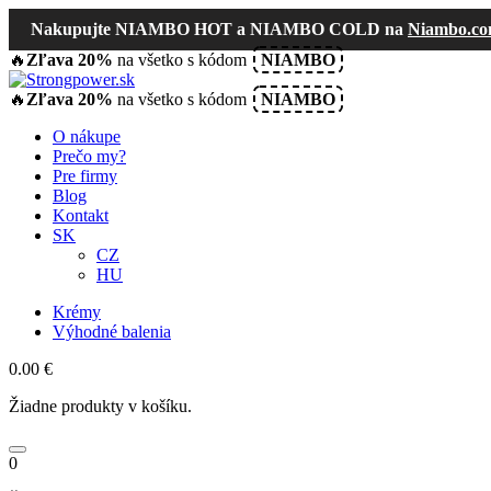
Nakupujte NIAMBO HOT a NIAMBO COLD na
Niambo.c
🔥
Zľava 20%
na všetko s kódom
NIAMBO
🔥
Zľava 20%
na všetko s kódom
NIAMBO
O nákupe
Prečo my?
Pre firmy
Blog
Kontakt
SK
CZ
HU
Krémy
Výhodné balenia
0.00
€
Žiadne produkty v košíku.
0