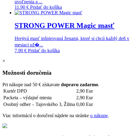
uvoľnenia a ...
11.90
€
Pridať do košíka
STRONG POWER Magic masť
Hrejivá masť inšpirovaná ženami, ktoré si chcú každý deň v
mesiaci už�...
7.90
€
Pridať do košíka
×
Možnosti doručenia
Pri nákupe nad 50 € získavate
dopravu zadarmo
.
Kuriér DPD
2,90 Eur
Packeta – výdajné miesta
2,90 Eur
Osobný odber – Tajovského 3, Žilina
0,00 Eur
Viac informácií o doručení nájdete na stránke
o nákupe
.