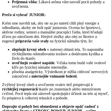
Príjemná vôňa
: Lákavá aróma vám navodí pocit pohody a
uvoľnenia.
Prečo si vybrať JUNIOR:
Krém sme navrhli tak, aby ste sa po natretí cítili plný energie a
odhodlania, akoby ste boli opäť juniorom. Ocenia ho športovci,
aktívne rodiny, seniori a manuálne pracujúci ľudia, ktorí hľadajú
úľavu po náročnom dni. Hrejivé zložky ako olej zo škorice a
eugenol
pripravia vaše svaly
na fyzickú námahu tým, že:
zlepšujú krvný obeh
v natrenej oblasti tela. To napomáha
rýchlejšiemu odstraňovaniu toxínov a dodávaniu kyslíka a
živín do tkanív.
uvoľňujú svalové napätie
. Vďaka tomu budú vaše svalové
kŕče po fyzickej námahe miernejšie.
pôsobia analgeticky. Výsledkom je nižšia citlivosť nervových
zakončení a
miernejšie vnímanie bolesti
.
Zvýšený krvný obeh a uvoľnenie svalov tiež prispievajú k
rýchlejšej regenerácii
tkanív po zraneniach alebo intenzívnom
cvičení. Pocit tepla má zároveň upokojujúci účinok na telo aj myseľ,
čo prispieva k celkovej relaxácii a pohode.
Doprajte si pohyb bez obmedzení a objavte opäť radosť z
aktívneho života s STRONG POWER JUNIOR – vaším