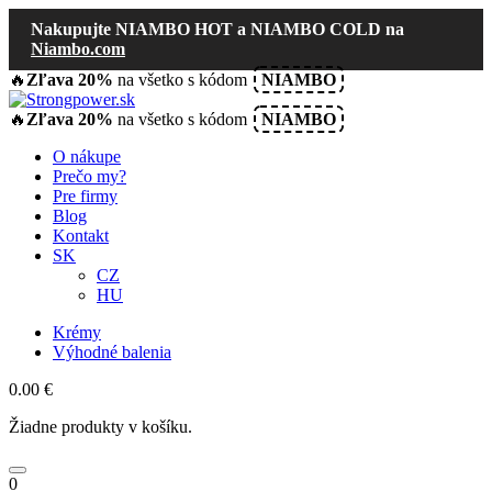
Nakupujte NIAMBO HOT a NIAMBO COLD na
Niambo.com
🔥
Zľava 20%
na všetko s kódom
NIAMBO
🔥
Zľava 20%
na všetko s kódom
NIAMBO
O nákupe
Prečo my?
Pre firmy
Blog
Kontakt
SK
CZ
HU
Krémy
Výhodné balenia
0.00
€
Žiadne produkty v košíku.
0