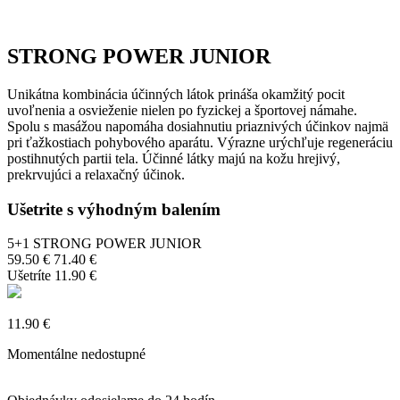
STRONG POWER JUNIOR
Unikátna kombinácia účinných látok prináša okamžitý pocit
uvoľnenia a osvieženie nielen po fyzickej a športovej námahe.
Spolu s masážou napomáha dosiahnutiu priaznivých účinkov najmä
pri ťažkostiach pohybového aparátu. Výrazne urýchľuje regeneráciu
postihnutých partii tela. Účinné látky majú na kožu hrejivý,
prekrvujúci a relaxačný účinok.
Ušetrite s výhodným balením
5+1 STRONG POWER JUNIOR
59.50
€
71.40
€
Ušetríte
11.90
€
11.90
€
Momentálne nedostupné