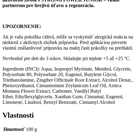
partnerom pre hrejivú úľavu a regeneráciu.
UPOZORNENIE:
Ak je vaša pokožka citlivá, môže sa vyskytnúť alergická reakcia na
niektorú z aktívnych zložiek prípravku. Pred aplikáciou preverte
vlastnú znášanlivosť prípravku na malej časti pokožky na predlaktí.
Nevhodné pre deti do 3 rokov. Skladujte pri teplote +5 až +25 °C.
Ingredients (INCI): Aqua, Isopropyl Myristate, Menthol, Glycerin,
Polysorbate 80, Polysorbate 20, Eugenol, Butylene Glycol,
Triethanolamine, Zingiber Officinale Root Extract, Alcohol Denat.,
Phenoxyethanol, Cinnamomum Zeylanicum Leaf Oil, Arnica
Montana Flower Extract, Carbomer, Vanillyl Butyl
Ether, Ethylhexylglycerin, Xanthan Gum, Cinnamal, Eugenol,
Limonene, Linalool, Benzyl Benzoate, Cinnamyl Alcohol
Vlastnosti
Hmotnosť
100 g