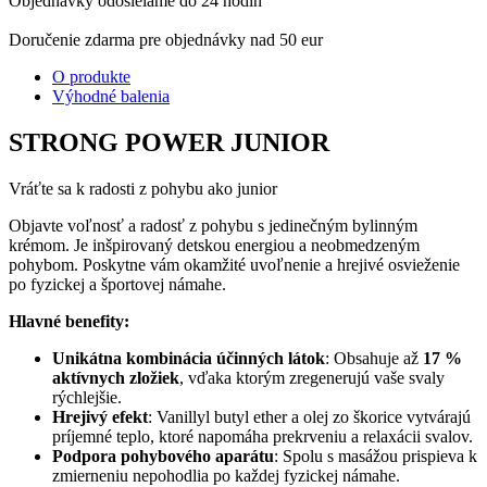
Objednávky odosielame do 24 hodín
Doručenie zdarma pre objednávky nad 50 eur
O produkte
Výhodné balenia
STRONG POWER JUNIOR
Vráťte sa k radosti z pohybu ako junior
Objavte voľnosť a radosť z pohybu s jedinečným bylinným
krémom. Je inšpirovaný detskou energiou a neobmedzeným
pohybom. Poskytne vám okamžité uvoľnenie a hrejivé osvieženie
po fyzickej a športovej námahe.
Hlavné benefity:
Unikátna kombinácia účinných látok
: Obsahuje až
17 %
aktívnych zložiek
, vďaka ktorým zregenerujú vaše svaly
rýchlejšie.
Hrejivý efekt
: Vanillyl butyl ether a olej zo škorice vytvárajú
príjemné teplo, ktoré napomáha prekrveniu a relaxácii svalov.
Podpora pohybového aparátu
: Spolu s masážou prispieva k
zmierneniu nepohodlia po každej fyzickej námahe.