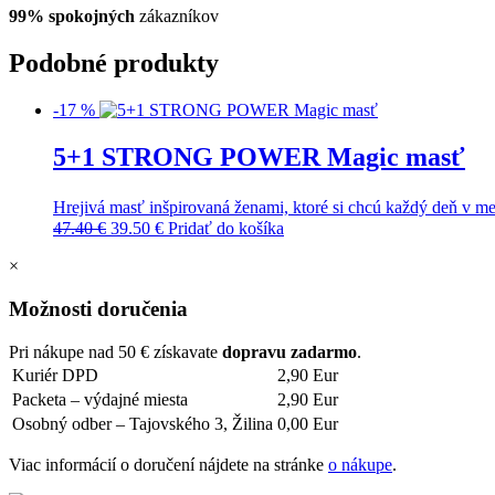
99% spokojných
zákazníkov
Podobné produkty
-17 %
5+1 STRONG POWER Magic masť
Hrejivá masť inšpirovaná ženami, ktoré si chcú každý deň v me
Pôvodná
Aktuálna
47.40
€
39.50
€
Pridať do košíka
cena
cena
×
bola:
je:
47.40 €.
39.50 €.
Možnosti doručenia
Pri nákupe nad 50 € získavate
dopravu zadarmo
.
Kuriér DPD
2,90 Eur
Packeta – výdajné miesta
2,90 Eur
Osobný odber – Tajovského 3, Žilina
0,00 Eur
Viac informácií o doručení nájdete na stránke
o nákupe
.