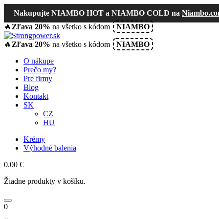
Nakupujte NIAMBO HOT a NIAMBO COLD na
Niambo.c
🔥
Zľava 20%
na všetko s kódom
NIAMBO
🔥
Zľava 20%
na všetko s kódom
NIAMBO
O nákupe
Prečo my?
Pre firmy
Blog
Kontakt
SK
CZ
HU
Krémy
Výhodné balenia
0.00
€
Žiadne produkty v košíku.
0