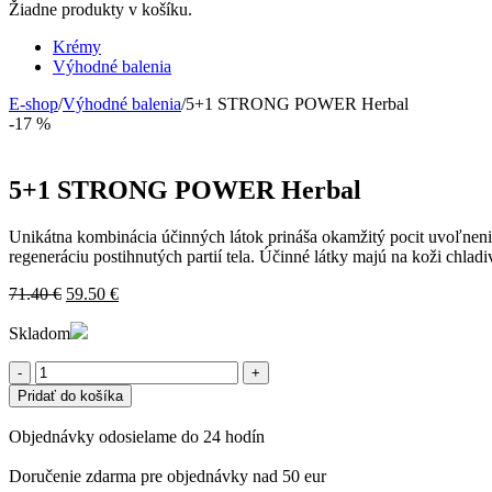
Žiadne produkty v košíku.
Krémy
Výhodné balenia
E-shop
/
Výhodné balenia
/
5+1 STRONG POWER Herbal
-17 %
5+1 STRONG POWER Herbal
Unikátna kombinácia účinných látok prináša okamžitý pocit uvoľnenia
regeneráciu postihnutých partií tela. Účinné látky majú na koži chladi
Pôvodná
Aktuálna
71.40
€
59.50
€
cena
cena
bola:
je:
Skladom
71.40 €.
59.50 €.
Počet
Pridať do košíka
Objednávky odosielame do 24 hodín
Doručenie zdarma pre objednávky nad 50 eur