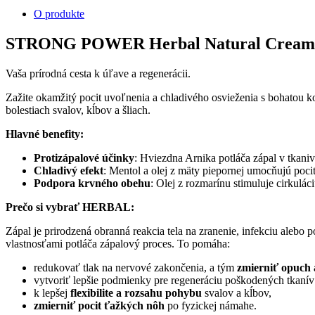
O produkte
STRONG POWER Herbal Natural Cream
Vaša prírodná cesta k úľave a regenerácii.
Zažite okamžitý pocit uvoľnenia a chladivého osvieženia s bohatou k
bolestiach svalov, kĺbov a šliach.
Hlavné benefity:
Protizápalové účinky
: Hviezdna Arnika potláča zápal v tkaniv
Chladivý efekt
: Mentol a olej z mäty piepornej umocňujú pocit
Podpora krvného obehu
: Olej z rozmarínu stimuluje cirkulác
Prečo si vybrať HERBAL:
Zápal je prirodzená obranná reakcia tela na zranenie, infekciu alebo
vlastnosťami potláča zápalový proces. To pomáha:
redukovať tlak na nervové zakončenia, a tým
zmierniť opuch 
vytvoriť lepšie podmienky pre regeneráciu poškodených tkaní
k lepšej
flexibilite a rozsahu pohybu
svalov a kĺbov,
zmierniť pocit ťažkých nôh
po fyzickej námahe.