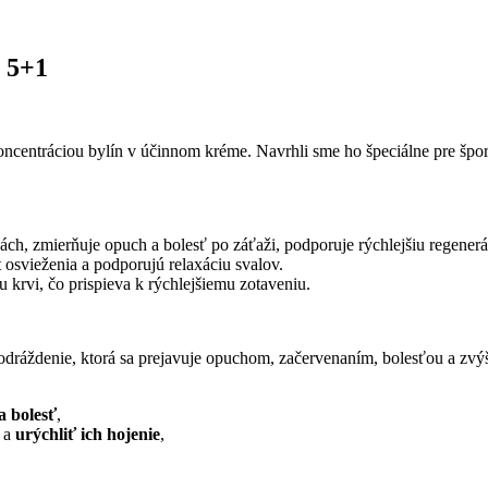
 5+1
oncentráciou bylín v účinnom kréme. Navrhli sme ho špeciálne pre špor
ách, zmierňuje opuch a bolesť po záťaži, podporuje rýchlejšiu regenerá
 osvieženia a podporujú relaxáciu svalov.
iu krvi, čo prispieva k rýchlejšiemu zotaveniu.
 podráždenie, ktorá sa prejavuje opuchom, začervenaním, bolesťou a zvý
a bolesť
,
v a
urýchliť ich hojenie
,