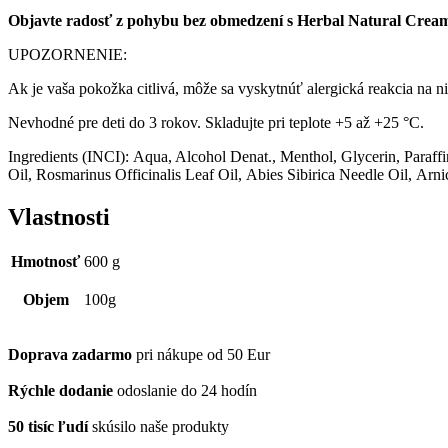
Objavte radosť z pohybu bez obmedzení s Herbal Natural Cream 
UPOZORNENIE:
Ak je vaša pokožka citlivá, môže sa vyskytnúť alergická reakcia na ni
Nevhodné pre deti do 3 rokov. Skladujte pri teplote +5 až +25 °C.
Ingredients (INCI): Aqua, Alcohol Denat., Menthol, Glycerin, Para
Oil, Rosmarinus Officinalis Leaf Oil, Abies Sibirica Needle Oil, Ar
Vlastnosti
Hmotnosť
600 g
Objem
100g
Doprava zadarmo
pri nákupe od 50 Eur
Rýchle dodanie
odoslanie do 24 hodín
50 tisíc ľudí
skúsilo naše produkty