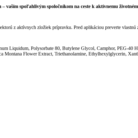
– vaším spoľahlivým spoločníkom na ceste k aktívnemu životnému
ektorú z aktívnych zložiek prípravku. Pred aplikáciou preverte vlastnú 
ffinum Liquidum, Polysorbate 80, Butylene Glycol, Camphor, PEG-40 H
nica Montana Flower Extract, Triethanolamine, Ethylhexylglycerin, Xan