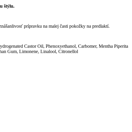
 štýlu.
znášanlivosť prípravku na malej časti pokožky na predlaktí.
ydrogenated Castor Oil, Phenoxyethanol, Carbomer, Mentha Piperita
than Gum, Limonene, Linalool, Citronellol