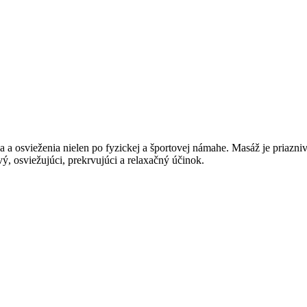
 a osvieženia nielen po fyzickej a športovej námahe. Masáž je priazn
vý, osviežujúci, prekrvujúci a relaxačný účinok.