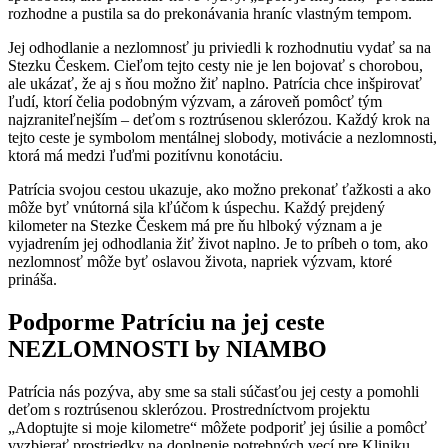
rozhodne a pustila sa do prekonávania hraníc vlastným tempom.
Jej odhodlanie a nezlomnosť ju priviedli k rozhodnutiu vydať sa na
Stezku Českem. Cieľom tejto cesty nie je len bojovať s chorobou,
ale ukázať, že aj s ňou možno žiť naplno. Patrícia chce inšpirovať
ľudí, ktorí čelia podobným výzvam, a zároveň pomôcť tým
najzraniteľnejším – deťom s roztrúsenou sklerózou. Každý krok na
tejto ceste je symbolom mentálnej slobody, motivácie a nezlomnosti,
ktorá má medzi ľuďmi pozitívnu konotáciu.
Patrícia svojou cestou ukazuje, ako možno prekonať ťažkosti a ako
môže byť vnútorná sila kľúčom k úspechu. Každý prejdený
kilometer na Stezke Českem má pre ňu hlboký význam a je
vyjadrením jej odhodlania žiť život naplno. Je to príbeh o tom, ako
nezlomnosť môže byť oslavou života, napriek výzvam, ktoré
prináša.
Podporme Patríciu na jej ceste
NEZLOMNOSTI by NIAMBO
Patrícia nás pozýva, aby sme sa stali súčasťou jej cesty a pomohli
deťom s roztrúsenou sklerózou. Prostredníctvom projektu
„Adoptujte si moje kilometre“ môžete podporiť jej úsilie a pomôcť
vyzbierať prostriedky na doplnenie potrebných vecí pre Kliniku