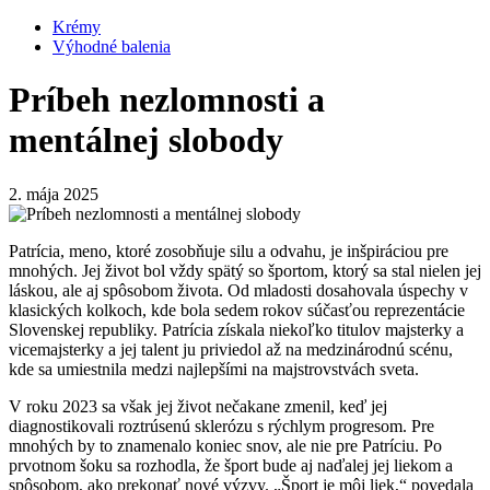
Krémy
Výhodné balenia
Príbeh nezlomnosti a
mentálnej slobody
2. mája 2025
Patrícia, meno, ktoré zosobňuje silu a odvahu, je inšpiráciou pre
mnohých. Jej život bol vždy spätý so športom, ktorý sa stal nielen jej
láskou, ale aj spôsobom života. Od mladosti dosahovala úspechy v
klasických kolkoch, kde bola sedem rokov súčasťou reprezentácie
Slovenskej republiky. Patrícia získala niekoľko titulov majsterky a
vicemajsterky a jej talent ju priviedol až na medzinárodnú scénu,
kde sa umiestnila medzi najlepšími na majstrovstvách sveta.
V roku 2023 sa však jej život nečakane zmenil, keď jej
diagnostikovali roztrúsenú sklerózu s rýchlym progresom. Pre
mnohých by to znamenalo koniec snov, ale nie pre Patríciu. Po
prvotnom šoku sa rozhodla, že šport bude aj naďalej jej liekom a
spôsobom, ako prekonať nové výzvy. „Šport je môj liek,“ povedala