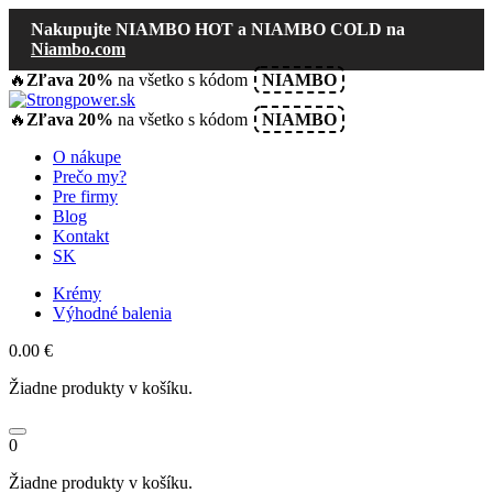
Nakupujte NIAMBO HOT a NIAMBO COLD na
Niambo.com
🔥
Zľava 20%
na všetko s kódom
NIAMBO
🔥
Zľava 20%
na všetko s kódom
NIAMBO
O nákupe
Prečo my?
Pre firmy
Blog
Kontakt
SK
Krémy
Výhodné balenia
0.00
€
Žiadne produkty v košíku.
0
Žiadne produkty v košíku.