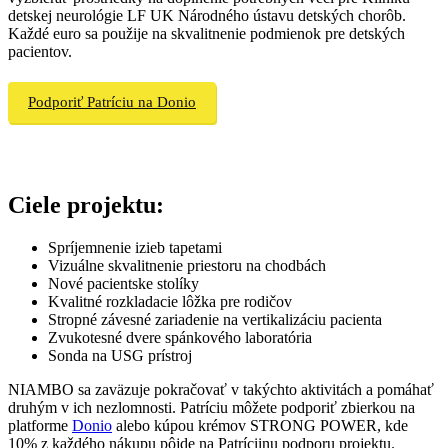
detskej neurológie LF UK Národného ústavu detských chorôb.
Každé euro sa použije na skvalitnenie podmienok pre detských
pacientov.
Podporiť Patríciu na Donio
Ciele projektu:
Spríjemnenie izieb tapetami
Vizuálne skvalitnenie priestoru na chodbách
Nové pacientske stolíky
Kvalitné rozkladacie lôžka pre rodičov
Stropné závesné zariadenie na vertikalizáciu pacienta
Zvukotesné dvere spánkového laboratória
Sonda na USG prístroj
NIAMBO sa zaväzuje pokračovať v takýchto aktivitách a pomáhať
druhým v ich nezlomnosti. Patríciu môžete podporiť zbierkou na
platforme
Donio
alebo kúpou krémov STRONG POWER, kde
10% z každého nákupu pôjde na Patríciinu podporu projektu.