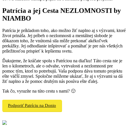
Patrícia a jej Cesta NEZLOMNOSTI by
NIAMBO
Patrícia je príkladom toho, ako možno žiť naplno aj s výzvami, ktoré
život prináša. Jej príbeh o nezlomnosti a mentálnej slobode je
dôkazom toho, že vnútorná sila môže prekonať akékoľvek
prekážky. Jej odhodlanie inšpirovať a pomáhať je pre nás všetkých
príležitosťou prispieť k lepšiemu svetu.
Ďakujeme, že kráčate spolu s Patríciou na diaľku! Táto cesta nie je
len o kilometroch, ale o odvahe, vytrvalosti a nezlomnosti pre
pomoc tým, ktorí to potrebujú. Vaša podpora dáva tomuto projektu
ešte väčší zmysel. Spoločne môžeme ukázať, že aj s výzvami sa dá
žiť naplno a že pomoc druhým nás posúva ešte ďalej.
Tak čo, vyrazíte na túto cestu s nami? 🙂
Podporiť Patríciu na Donio